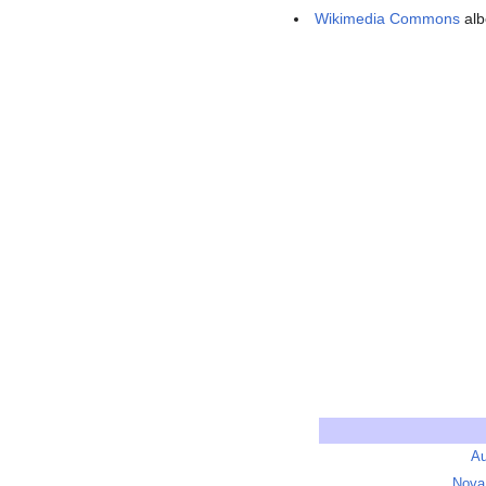
Wikimedia Commons
alb
Au
Nova