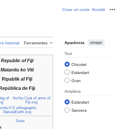
Crear un conte
Accedir
Ferrame
Aparència
amagar
re historial
Ferramentes
Text
Republic of Fiji
Chicotet
Matanitu ko Viti
Estàndart
Ripablik af Fījī
Gran
República de Fiji
Amplària
lag of
Archiu:Coat of arms of
Estàndart
svg
Fiji.svg
rchiu:FJI orthographic
Sancera
NaturalEarth.svg
Suva
s