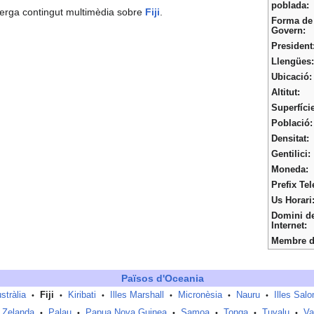
poblada:
erga contingut multimèdia sobre
Fiji
.
Forma de
Govern:
President
Llengües:
Ubicació:
Altitut:
Superfície
Població:
Densitat:
Gentilici:
Moneda:
Prefix Tel
Us Horari
Domini d
Internet:
Membre d
Països d'Oceania
stràlia
Fiji
Kiribati
Illes Marshall
Micronèsia
Nauru
Illes Sal
•
•
•
•
•
•
 Zelanda
Palau
Papua Nova Guinea
Samoa
Tonga
Tuvalu
Va
•
•
•
•
•
•