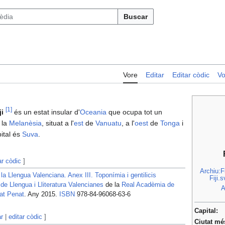
Buscar
Vore
Editar
Editar còdic
Vo
[
1
]
ji
és un estat insular d'
Oceania
que ocupa tot un
 la
Melanèsia
, situat a l'
est
de
Vanuatu
, a l'
oest
de
Tonga
i
ital és
Suva
.
ar còdic
]
Archiu:F
a Llengua Valenciana. Anex III. Toponímia i gentilicis
Fiji.
de Llengua i Lliteratura Valencianes
de la
Real Acadèmia de
A
at Penat
. Any 2015.
ISBN
978-84-96068-63-6
Capital:
ar
|
editar còdic
]
Ciutat mé