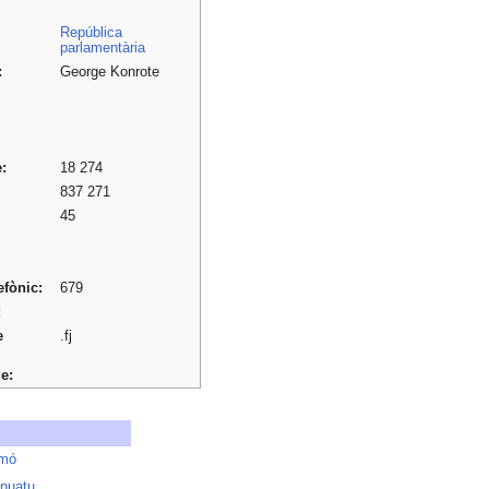
República
parlamentària
:
George Konrote
:
18 274
837 271
45
efònic:
679
:
e
.fj
e:
omó
nuatu