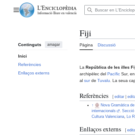
Anar
al
Menú principal
contingut
Fiji
Continguts
amagar
Pàgina
Discussió
Inici
Referències
La
República de les illes Fi
Enllaços externs
archipèlec del
Pacífic
Sur, en
al
sur
de
Tuvalu
. La seua cap
Referències
[
editar
|
edit
↑
Nova Gramàtica de l
internacionals
.
Secció 
Cultura Valenciana
,
Lo R
Enllaços externs
[
edit