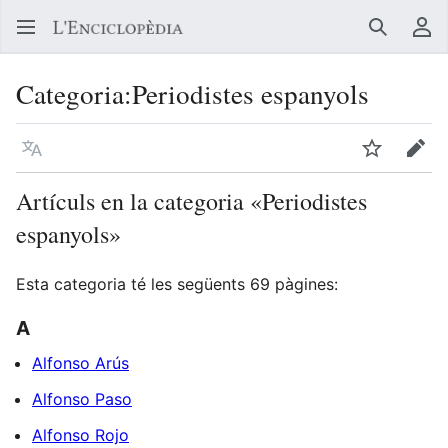
Buscar
Me
Categoria
:
Periodistes espanyols
Llegir en un atre idioma
Vigilar
Edit
Artículs en la categoria «Periodistes
espanyols»
Esta categoria té les següents 69 pàgines:
A
Alfonso Arús
Alfonso Paso
Alfonso Rojo