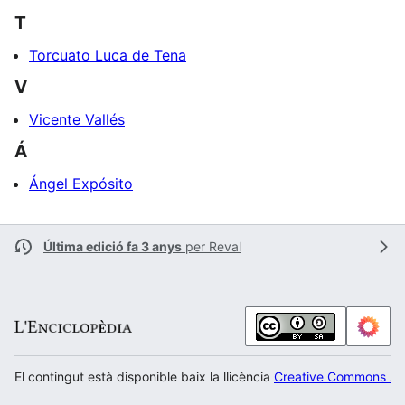
T
Torcuato Luca de Tena
V
Vicente Vallés
Á
Ángel Expósito
Última edició fa 3 anys
per
Reval
El contingut està disponible baix la llicència
Creative Commons Atr