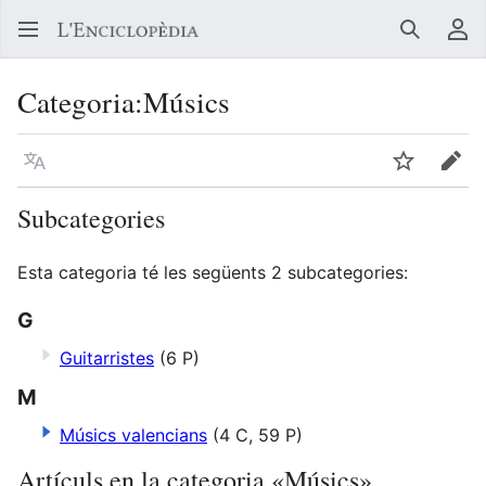
Buscar
Me
Categoria
:
Músics
Llegir en un atre idioma
Vigilar
Edit
Subcategories
Esta categoria té les següents 2 subcategories:
G
Guitarristes
(6 P)
M
Músics valencians
(4 C, 59 P)
Artículs en la categoria «Músics»