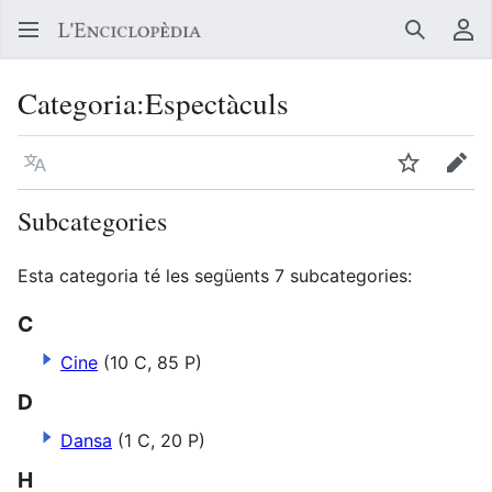
Buscar
Me
Categoria
:
Espectàculs
Llegir en un atre idioma
Vigilar
Edit
Subcategories
Esta categoria té les següents 7 subcategories:
C
Cine
(10 C, 85 P)
D
Dansa
(1 C, 20 P)
H