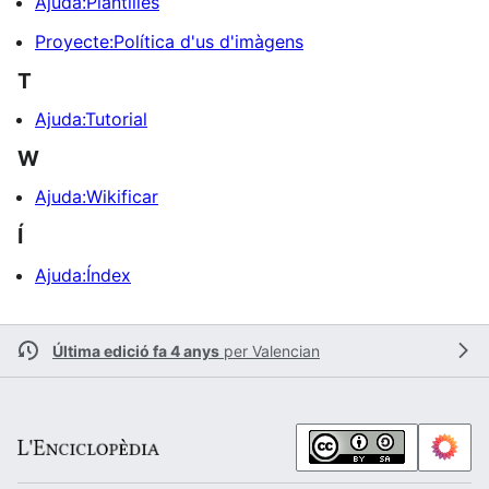
Ajuda:Plantilles
Proyecte:Política d'us d'imàgens
T
Ajuda:Tutorial
W
Ajuda:Wikificar
Í
Ajuda:Índex
Última edició fa 4 anys
per
Valencian