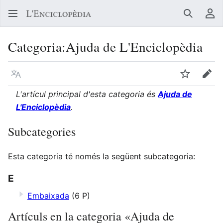
Buscar
Me
Categoria
:
Ajuda de L'Enciclopèdia
Llegir en un atre idioma
Vigilar
Edit
L'artícul principal d'esta categoria és
Ajuda de
L'Enciclopèdia
.
Subcategories
Esta categoria té només la següent subcategoria:
E
Embaixada
(6 P)
Artículs en la categoria «Ajuda de