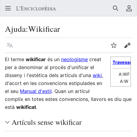
Buscar
Me
Ajuda
:
Wikificar
Llegir en un atre idioma
Vigilar
Vore
El terme
wikificar
és un
neologisme
creat
Travesses
:
per a denominar al procés d'unificar el
A:WF
disseny i l'estètica dels artículs d'una
wiki
,
A:W
d'acort en les convencions estipulades en
el seu
Manual d'estil
. Quan un artícul
complix en totes estes convencions, llavors es diu que
està
wikificat
.
Artículs sense wikificar