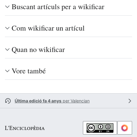
Buscant artículs per a wikificar
Com wikificar un artícul
Quan no wikificar
Vore també
Última edició fa 4 anys
per
Valencian