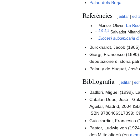
Palau dels Borja
Referències
[
editar
|
edit
↑
Manuel Oliver:
En Rode
2,0
2,1
↑
Salvador Miran
↑
Diocesi suburbicaria d
Burckhardt, Jacob (1985).
Giorgi, Francesco (1890).
deputazione di storia patr
Palau y de Huguet, José d
Bibliografia
[
editar
|
edi
Batllori, Miguel (1999). 
Catalán Deus, José - Galá
Aguilar, Madrid, 2004 I
ISBN 9788466317399; Cí
Guicciardini, Francesco (18
Pastor, Ludwig von (1924
des Mittelalters) (en
alem