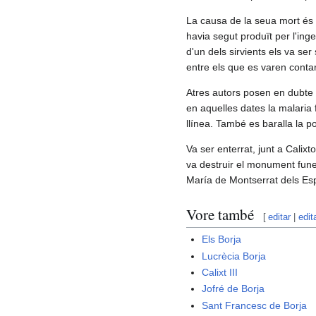
La causa de la seua mort és
havia segut produït per l'ing
d'un dels sirvients els va se
entre els que es varen contar
Atres autors posen en dubte e
en aquelles dates la malaria f
llínea. També es baralla la po
Va ser enterrat, junt a Calixt
va destruir el monument funer
María de Montserrat dels Es
Vore també
[
editar
|
edit
Els Borja
Lucrècia Borja
Calixt III
Jofré de Borja
Sant Francesc de Borja