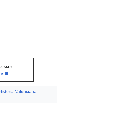
cessor:
o III
Història Valenciana