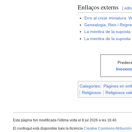
Enllaços externs
[
edit
Erro al crear miniatura:
W
Genealogia, Reis i Regne
La mentira de la suposta 
La mentira de la suposta 
Predece
Inocenci
Categories
:
Pàgines en enll
Religiosos
Religiosos va
Esta pàgina fon modificada l'última volta el 8 jul 2026 a les 16:40.
El contingut està disponible baix la llicència
Creative Commons Atribución