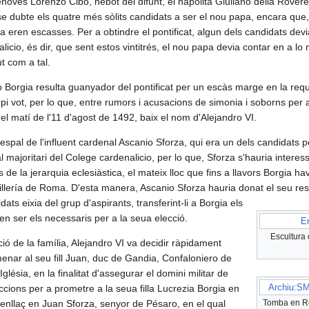
novés Lorenzo Cibo, nebot del difunt, el napolità Giuliano della Rovere,
e dubte els quatre més sòlits candidats a ser el nou papa, encara que, a
a eren escasses. ​Per a obtindre el pontificat, algun dels candidats devi
licio, és dir, que sent estos vintitrés, el nou papa devia contar en a lo
t com a tal.
go Borgia resulta guanyador del pontificat per un escàs marge en la req
pi vot, per lo que, entre rumors i acusacions de simonia​ i soborns per 
l matí de l'11 d'agost de 1492, baix el nom d'Alejandro VI.
espal de l'influent cardenal Ascanio Sforza, qui era un dels candidats per
 majoritari del Colege cardenalicio, per lo que, Sforza s'hauria interes
de la jerarquia eclesiàstica, el mateix lloc que fins a llavors Borgia hav
illería de Roma. D'esta manera, Ascanio Sforza hauria donat el seu re
dats eixia del grup d'aspirants, transferint-li a Borgia els
ren ser els necessaris per a la seua elecció.
Er
Escultura 
sició de la família, Alejandro VI va decidir ràpidament
enar al seu fill Juan, duc de Gandia, Confaloniero de
'Iglésia, en la finalitat d'assegurar el domini militar de
Archiu:SM
ons per a prometre a la seua filla Lucrezia Borgia en
enllaç en Juan Sforza, senyor de Pésaro, en el qual
Tomba en Ro