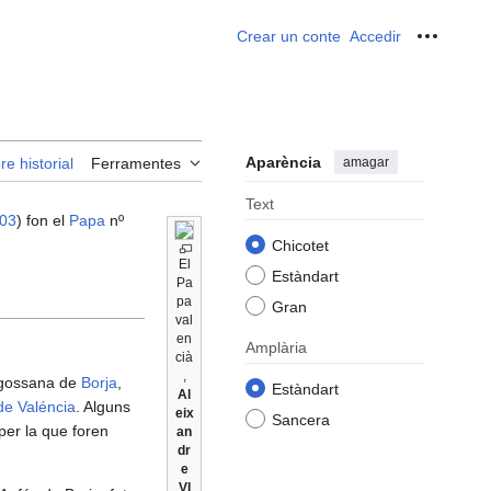
Crear un conte
Accedir
Ferrame
Aparència
amagar
re historial
Ferramentes
Text
03
) fon el
Papa
nº
.
Chicotet
El
Estàndart
Pa
pa
Gran
val
en
Amplària
cià
,
ragossana de
Borja
,
Estàndart
Al
de Valéncia
. Alguns
eix
Sancera
 per la que foren
an
dr
e
VI