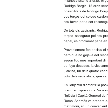
milanés Ascanio Sforza, el ge
Rodrigo Borgia, 15​ eren sens
possibilitats de Rodrigo Borgi
dos terços del colege cardena
seu favor, per a ser reconegu
De tots els aspirants, Rodri
terços, assegurat pel seu pro
papal, és proclamat papa en e
Provablement fon decisiu ​el r
pero que no gojava del respal
segon lloc més important dins 
de feya décades, la vicecanc
i, aixina, un dels quatre candi
vots dels seus aliats, que va
En l'objectiu d'enfortir la po
prendre disposicions. Va nom
l'Iglésia i Capità General de l
Roma. Ademés va prendre acci
matrimoni, en un convenient 