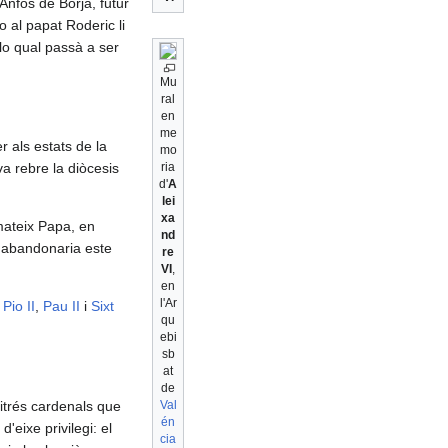
 Anfós de Borja, futur
o al papat Roderic li
lo qual passà a ser
Mu
ral
en
me
er als estats de la
mo
a rebre la diòcesis
ria
d'
A
lei
xa
 mateix Papa, en
nd
t abandonaria este
re
VI
,
en
l'Ar
t
Pio II
,
Pau II
i
Sixt
qu
ebi
sb
at
de
titrés cardenals que
Val
én
eixe privilegi: el
cia