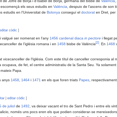
fill de Jofre de Borja i d'Isabel de Borja, germana del bisbe de
Valéncia
,
escomençà els seus estudis en
Valéncia
, despuix de l'ascens de son ti
us estudis en l'Universitat de
Bolonya
conseguí el
doctorat
en Dret, per 
editar còdic
]
li valgué ser nomenat en l'any
1456
cardenal diaca
in pectore
i llegat p
[
2
]
ecanceller de l'iglésia romana i en
1458
bisbe de Valéncia
. En
1468
v
vicecanceller de l'Iglésia. Com este títul de canceller corresponia al
rja ocupava, de fet, el centre administratiu de la Santa Seu. Ya solamen
l mateix Papa.
s anys
1458
,
1464
i
1471
en els que foren triats
Papes
, respectivamen
itar
|
editar còdic
]
5 de juliol
de
1492
, va deixar vacant el tro de Sant Pedro i entre els vin
alicio, només uns pocs eren els que podien considerar-se mereixedors d'