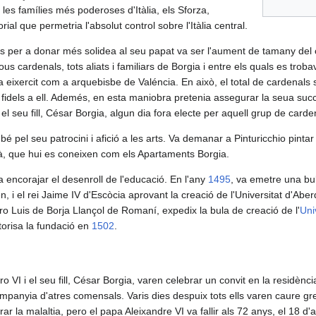
les famílies més poderoses d'Itàlia, els Sforza,
rial que permetria l'absolut control sobre l'Itàlia central.
s per a donar més solidea al seu papat va ser l'aument de tamany del c
us cardenals, tots aliats i familiars de Borgia i entre els quals es trobav
via eixercit com a arquebisbe de Valéncia. En això, el total de cardenals
n fidels a ell. Ademés, en esta maniobra pretenia assegurar la seua suc
l seu fill, César Borgia, algun dia fora electe per aquell grup de card
é pel seu patrocini i afició a les arts. Va demanar a Pinturicchio pinta
icà, que hui es coneixen com els Apartaments Borgia.
 encorajar el desenroll de l'educació. En l'any
1495
, va emetre una bul
, i el rei Jaime IV d'Escòcia aprovant la creació de l'Universitat d'Aber
o Luis de Borja Llançol de Romaní, expedix la bula de creació de l'
Uni
torisa la fundació en
1502
.
o VI i el seu fill, César Borgia, varen celebrar un convit en la residè
panyia d'atres comensals. Varis dies despuix tots ells varen caure gre
r la malaltia, pero el papa Aleixandre VI va fallir als 72 anys, el 18 d'