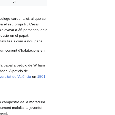
VI
olege cardenalici, al que se
a el seu propi fill, César
 s'elevava a 36 persones, dels
cessió en el papat,
enals lleals com a nou papa.
r un conjunt d'habitacions en
a papal a petició de William
deen. A petició de
versitat de Valéncia
en
1501
i
ncia campestre de la moradura
ument malalts; la joventut
agost.