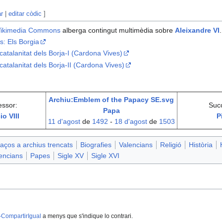
ar
|
editar còdic
]
ikimedia Commons
alberga contingut multimèdia sobre
Aleixandre VI
.
s: Els Borgia
catalanitat dels Borja-I (Cardona Vives)
catalanitat dels Borja-II (Cardona Vives)
Archiu:Emblem of the Papacy SE.svg
ssor:
Suc
Papa
o VIII
Pi
11 d'agost
de
1492
-
18 d'agost
de
1503
aços a archius trencats
Biografies
Valencians
Religió
Història
lencians
Papes
Sigle XV
Sigle XVI
-CompartirIgual
a menys que s'indique lo contrari.