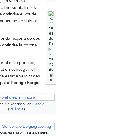
 i el valencià
l no ser italià, les
a obtindre el vot de
 manco setze vots al
Pin
tur
es
uerida majoria de dos
de
l'a
a obtindre la corona
par
ta
me
 al solio pontifici,
nt
sat en conseguir el
Bo
rgi
ia estat eixercint des
a
spal a Rodrigo Borgia
ro al crear miniatura:
de Aleixandre VI en
Gandia
(
Valéncia
)
 Monserrato Borgiagräber.jpg
ma de Calixt III i
Aleixandre