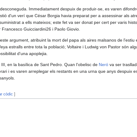
 desconeguda. Immediatament despuix de produir-se, es varen difondr
estió d'un verí que César Borgia havia preparat per a assessinar als atre
r suministrat a ells mateixos; este fet va ser donat per cert per varis h
 Francesco Guicciardini26​ i Paolo Giovio.
ste argument, atribuint la mort del papa als aires malsanos de l'estiu 
eya estralls entre tota la població; Voltaire​ i Ludwig von Pastor​ són a
ssibilitat d'una apoplejia.
o III, en la basílica de Sant Pedro. Quan l'obelisc de
Neró
va ser trasllad
ari i es varen arreplegar els restants en una urna que anys despuix es 
panyols.
ar còdic
]