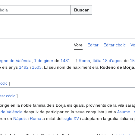
Buscar
Vore
Editar
Editar còdic
Vo
gne de Valéncia
,
1 de giner
de
1431
– †
Roma
,
Itàlia
18 d'agost
de
15
e els anys
1492
i
1503
. El seu nom de naiximent era
Roderic de Borja
còdic
]
itar còdic
]
orige en la noble família dels Borja els quals, provinents de la vila sa
de Valéncia
despuix de participar en la seua conquista junt a
Jaume I 
iren en
Nàpols
i
Roma
a mitat del
sigle XV
i adoptaren la grafia italiana