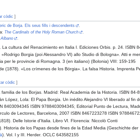
ar còdic
]
ric de Borja. Els seus fills i descendents
.
da:
The Cardinals of the Holy Roman Church
.
i Albano
.
 La cultura del Renacimiento en Italia I. Ediciones Orbis. p. 24. ISBN
 «Rodrigo Borgia (poi Alessandro VI) allo Studio di Bologna». Atti e me
ia per le provincie di Romagna. 3 (en italiano) (Bolonia) VIII: 159-195
e (1878). «Los crímenes de los Bórgia». La falsa Historia. Imprenta P
tar còdic
]
La familia de los Borjas. Madrid: Real Academia de la Historia. ISBN 84
n López, Lola: El Papa Borgia. Un inédito Alejandro VI liberado al fin d
SBN 8403094345 ISBN 9788403094345; Editorial Punto de Lectura, Ma
rculo de Lectores, Barcelona, 2007 ISBN 8467223278 ISBN 9788467
18). Delle Istorie d'Italia. Libro VI. Florencia: Niccolò Conti
). Historia de los Papas desde fines de la Edad Media (Geschichte de
à
). Vol. I y III. Herder. OCLC 643582155