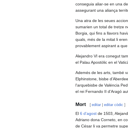
conseguia aliar-se en una de 
assegurant una aliança territo
Una atra de les seues accion
sumarien un total de tretze no
Borgia, qui fins a llavors ha
quals, més de la mitat li ere
provablement aspirant a que e
Alejandro VI era conegut tamb
el Palau Apostòlic en el Vat
Ademés de les arts, també va
Elphinstone, bisbe d'Aberdeen
l'arquebisbe de Valéncia Pedr
el rei Fernando II d'Aragó au
Mort
[
editar
|
editar còdic
]
El
6 d'agost
de 1503, Alejandr
Adriano dona Corneto, en com
de César li va permetre supera