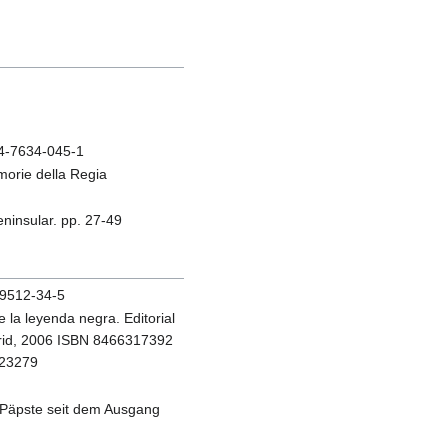
 84-7634-045-1
morie della Regia
eninsular. pp. 27-49
-89512-34-5
e la leyenda negra. Editorial
drid, 2006 ISBN 8466317392
223279
r Päpste seit dem Ausgang