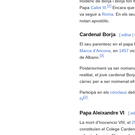
Roderic de Borja i Borja fon 
[
1
]
Papa
Calixt III
.
Encara que 
va seguir a
Roma
. En els se
notari apostòlic.
Cardenal Borja
[
editar
|
El seu parentesc en el papa 
Marca d'Ancona
, en
1457
vic
[
3
]
de Albano.
Posteriorment va ser nomenat 
realitat, el jove cardenal Bo
càrrec per a ser noimenat el
Participà en els
cónclaus
del
[
2
]
IV
.
Papa Aleixandre VI
[
ed
La mort d'Inocencio VIII, el
2
constituïen el Colege Carden