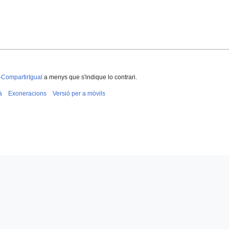
-CompartirIgual
a menys que s'indique lo contrari.
à
Exoneracions
Versió per a mòvils