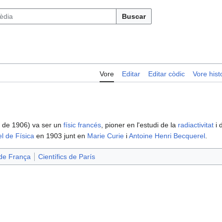
Buscar
Vore
Editar
Editar còdic
Vore histo
l de 1906) va ser un
físic
francés
, pioner en l'estudi de la
radiactivitat
i 
l de Física
en 1903 junt en
Marie Curie
i
Antoine Henri Becquerel
.
de França
Científics de París