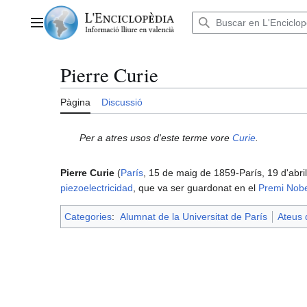
Anar
al
Menú principal
contingut
Pierre Curie
Pàgina
Discussió
Per a atres usos d'este terme vore
Curie
.
Pierre Curie
(
París
, 15 de maig de 1859-París, 19 d'abri
piezoelectricidad
, que va ser guardonat en el
Premi Nobe
Categories
:
Alumnat de la Universitat de París
Ateus 