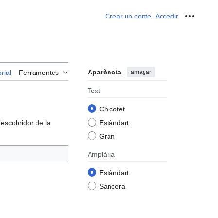
Crear un conte
Accedir
Ferrame
Aparència
amagar
rial
Ferramentes
Text
Chicotet
descobridor de la
Estàndart
Gran
Amplària
Estàndart
Sancera