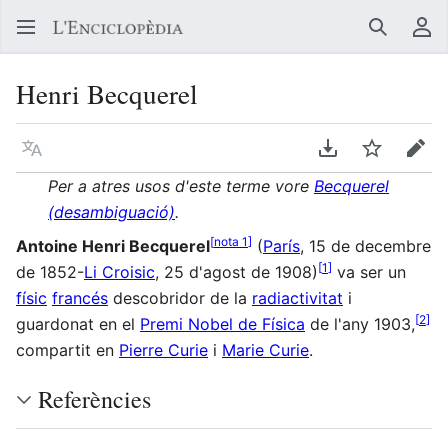
Buscar
Me
Henri Becquerel
Llegir en un atre idioma
Descarregar en
Vigilar
Edit
Per a atres usos d'este terme vore
Becquerel
(desambiguació)
.
[
nota 1
]
Antoine Henri Becquerel
(
París
, 15 de decembre
[
1
]
de 1852-
Li Croisic
, 25 d'agost de 1908)
va ser un
físic
francés
descobridor de la
radiactivitat
i
[
2
]
guardonat en el
Premi Nobel de Física
de l'any 1903,
compartit en
Pierre Curie
i
Marie Curie
.
Referències