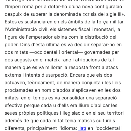
l'Imperi romà per a dotar-ho d'una nova configuració
despuix de superar la denominada «crisis del sigle III».​
Estes es sustanciaren en els àmbits de la força militar,
l'Administració civil, els sistemes fiscal i monetari, la
figura de l'emperador aixina com la distribució del
poder.​ Dins d'esta última es va decidir separar-ho en
dos mitats —occidental i oriental— governades per
dos augusts en el mateix ranc i atribucions de tal
manera que es va millorar la resposta front a atacs
externs i intents d'usurpació.​ Encara que els dos
actuaven, teòricament, de manera conjunta i les lleis
proclamades en nom d'abdós s'aplicaven en les dos
mitats, en el temps es va consolidar una separació
efectiva perque cada u d'ells era lliure d'aplicar les
seues pròpies polítiques i llegislació en el seu territori
ademés de que cada mitat tenia matisos culturals
diferents, principalment l'idioma:
llatí
en l'occidental i