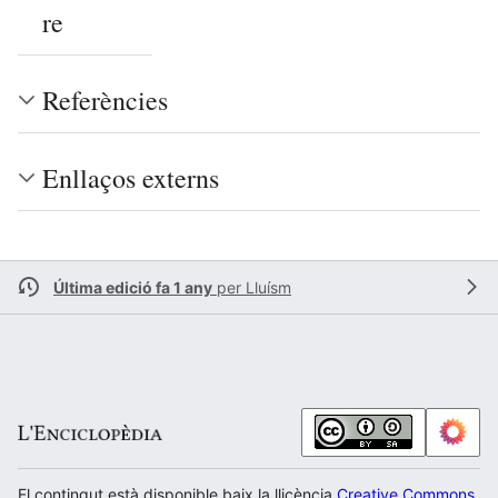
re
Referències
Enllaços externs
Última edició fa 1 any
per
Lluísm
El contingut està disponible baix la llicència
Creative Commons Atr