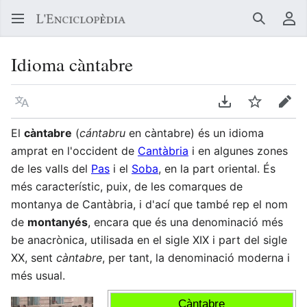
Buscar
Me
Idioma càntabre
Llegir en un atre idioma
Descarregar en
Vigilar
Edit
El
càntabre
(
cántabru
en càntabre) és un idioma
amprat en l'occident de
Cantàbria
i en algunes zones
de les valls del
Pas
i el
Soba
, en la part oriental. És
més característic, puix, de les comarques de
montanya de Cantàbria, i d'ací que també rep el nom
de
montanyés
, encara que és una denominació més
be anacrònica, utilisada en el sigle XIX i part del sigle
XX, sent
càntabre
, per tant, la denominació moderna i
més usual.
Càntabre