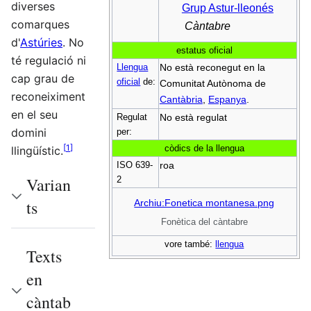
diverses
Grup Astur-lleonés
comarques
Càntabre
d'
Astúries
. No
estatus oficial
té regulació ni
Llengua
No està reconegut en la
cap grau de
oficial
de:
Comunitat Autònoma de
reconeiximent
Cantàbria
,
Espanya
.
en el seu
Regulat
No està regulat
domini
per:
[
1
]
còdics de la llengua
llingüístic.
ISO 639-
roa
Varian
2
ts
Archiu:Fonetica montanesa.png
Fonètica del càntabre
vore també:
llengua
Texts
en
càntab