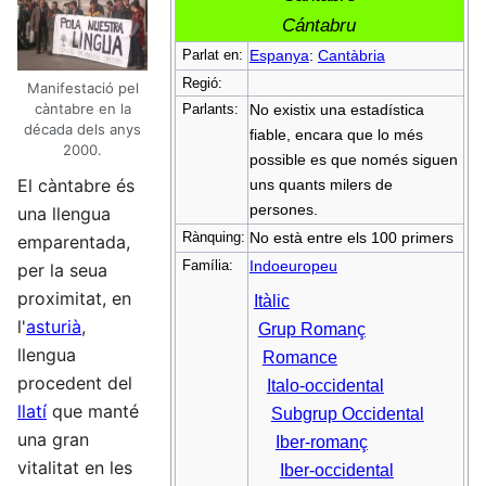
Cántabru
Parlat en:
Espanya
:
Cantàbria
Regió:
Manifestació pel
càntabre en la
Parlants:
No existix una estadística
década dels anys
fiable, encara que lo més
2000.
possible es que només siguen
El càntabre és
uns quants milers de
persones.
una llengua
Rànquing:
No està entre els 100 primers
emparentada,
Família:
Indoeuropeu
per la seua
proximitat, en
Itàlic
l'
asturià
,
Grup Romanç
llengua
Romance
procedent del
Italo-occidental
llatí
que manté
Subgrup Occidental
una gran
Iber-romanç
vitalitat en les
Iber-occidental