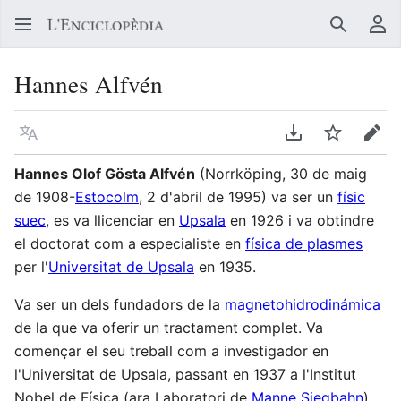
Buscar
Me
Hannes Alfvén
Llegir en un atre idioma
Descarregar en
Vigilar
Edit
Hannes Olof Gösta Alfvén
(Norrköping, 30 de maig
de 1908-
Estocolm
, 2 d'abril de 1995) va ser un
físic
suec
, es va llicenciar en
Upsala
en 1926 i va obtindre
el doctorat com a especialiste en
física de plasmes
per l'
Universitat de Upsala
en 1935.
Va ser un dels fundadors de la
magnetohidrodinámica
de la que va oferir un tractament complet. Va
començar el seu treball com a investigador en
l'Universitat de Upsala, passant en 1937 a l'Institut
Nobel de Física (ara Laboratori de
Manne Siegbahn
)