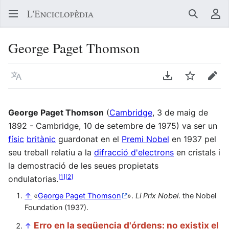
Buscar
Me
George Paget Thomson
Llegir en un atre idioma
Descarregar en
Vigilar
Edit
George Paget Thomson
(
Cambridge
, 3 de maig de
1892 - Cambridge, 10 de setembre de 1975) va ser un
físic
britànic
guardonat en el
Premi Nobel
en 1937 pel
seu treball relatiu a la
difracció d'electrons
en cristals i
la demostració de les seues propietats
[
1
]
[
2
]
ondulatorias.
↑
«
George Paget Thomson
».
Li Prix Nobel
. the Nobel
Foundation (1937).
Erro en la seqüencia d'órdens: no existix el
↑