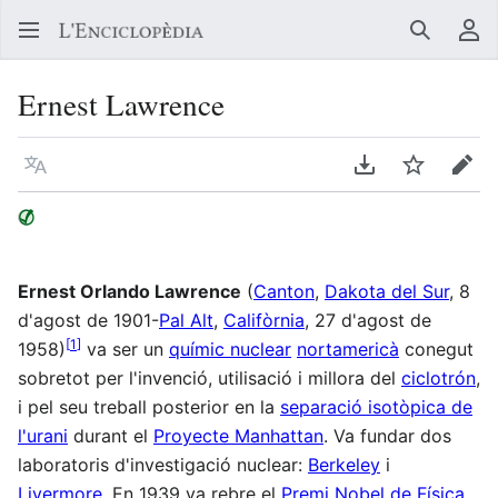
Buscar
Me
Ernest Lawrence
Llegir en un atre idioma
Descarregar en
Vigilar
Edit
Ernest Orlando Lawrence
(
Canton
,
Dakota del Sur
, 8
d'agost de 1901-
Pal Alt
,
Califòrnia
, 27 d'agost de
[
1
]
1958)
va ser un
químic nuclear
nortamericà
conegut
sobretot per l'invenció, utilisació i millora del
ciclotrón
,
i pel seu treball posterior en la
separació isotòpica de
l'urani
durant el
Proyecte Manhattan
. Va fundar dos
laboratoris d'investigació nuclear:
Berkeley
i
Livermore
. En 1939 va rebre el
Premi Nobel de Física