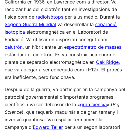
Califòrnia en 1936, en Lawrence com a director. Va
recolzar l'us del ciclotrón tant en investigacions de
física com de
radioisòtops
per a us mèdic. Durant la
Segona Guerra Mundial
va desenrollar la
separació
isotòpica
electromagnètica en el Laboratori de
Radiació. Va utilisar un dispositiu conegut com
calutrón
, un híbrit entre un
espectrómetro de masses
estàndar i el ciclotrón. Es va construir una enorme
planta de separació electromagnètica en
Oak Ridge
,
que va aplegar a ser coneguda com «I-12». El procés
era ineficiente, pero funcionava.
Despuix de la guerra, va participar en la campanya pel
patrocini governamental d'importants programes
científics, i va ser defensor de la «
gran ciència
» (
Big
Science
), que requerix maquinària de gran tamany i
inversió quantiosa. Va respalar fermament la
campanya d'
Edward Teller
per a un segon laboratori