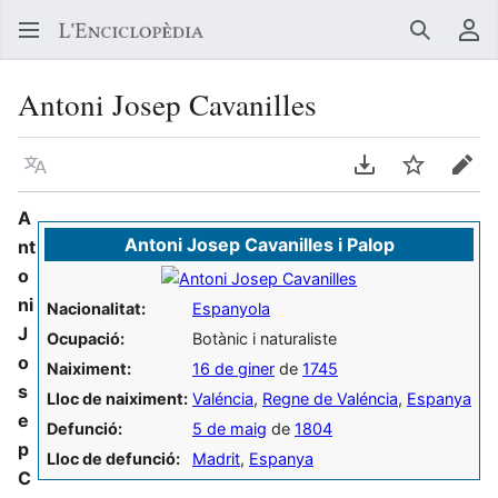
Buscar
Me
Antoni Josep Cavanilles
Llegir en un atre idioma
Descarregar en
Vigilar
Edit
A
Antoni Josep Cavanilles i Palop
nt
o
ni
Nacionalitat:
Espanyola
J
Ocupació:
Botànic i naturaliste
o
Naiximent:
16 de giner
de
1745
s
Lloc de naiximent:
Valéncia
,
Regne de Valéncia
,
Espanya
e
Defunció:
5 de maig
de
1804
p
Lloc de defunció:
Madrit
,
Espanya
C