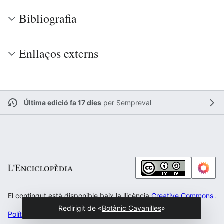
Bibliografia
Enllaços externs
Última edició fa 17 díes
per
Sempreval
El contingut està disponible baix la llicència
Creative Commons Atr
Redirigit de «
Botànic Cavanilles
»
Política de privacitat
Escritori