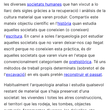
les diverses
societats humanes
que han vixcut a lo
llarc dels sigles gràcies a la recuperació i anàlisis de la
cultura material que varen produir. Compartix este
mateix objectiu científic en l'
història
quan estudia
aquelles societats que coneixien (o coneixen)
l'
escritura
. En canvi a soles l'arqueologia pot estudiar
aquelles societats que no varen deixar-nos cap llegat
escrit perque no coneixien esta pràctica, és dir
aquelles societats que varen viure en l'etapa que
convencionalment categorisem de
prehistòrica
. Té uns
métodos de treball propis determinats (sobretot el de
l'
excavació
) en els quals pretén
reconstruir el passat
.
Habitualment l'arqueologia analisa i estudia qualsevol
restant de material que s'haja preservat d'una
societat: les vivendes i totes les atres construccions,
el territori que les rodeja, les tombes, objectes