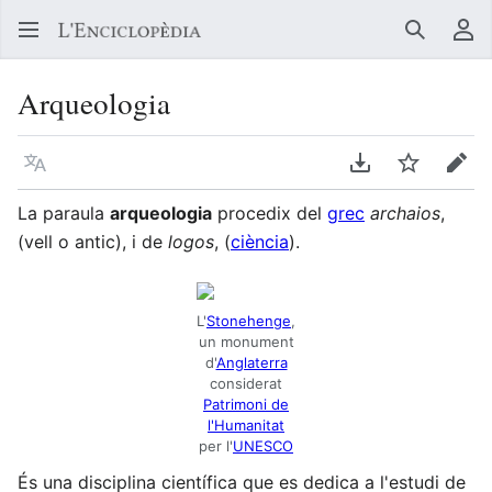
Buscar
Me
Arqueologia
Llegir en un atre idioma
Descarregar en
Vigilar
Edit
La paraula
arqueologia
procedix del
grec
archaios
,
(vell o antic), i de
logos
, (
ciència
).
L'
Stonehenge
,
un monument
d'
Anglaterra
considerat
Patrimoni de
l'Humanitat
per l'
UNESCO
És una disciplina científica que es dedica a l'estudi de