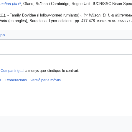
action pla
, Gland, Suïssa i Cambridge, Regne Unit: IUCN/SSC Bison Speci
11). «Family Bovidae (Hollow-horned rumiants)»,
in: Wilson, D. I. & Mitterme
orld
(en anglés), Barcelona: Lynx edicions, pp. 477-478.
ISBN 978-84-96553-77-
opa
-CompartirIgual
a menys que s'indique lo contrari.
à
Exoneracions
Versió per a mòvils