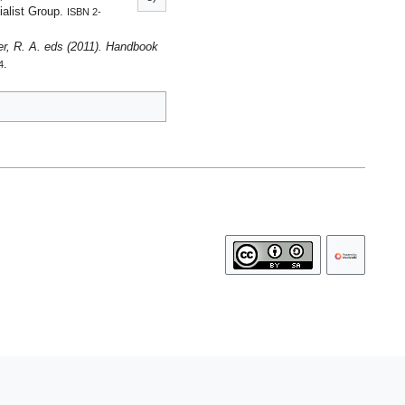
alist Group.
ISBN 2-
ier, R. A. eds (2011). Handbook
.
4