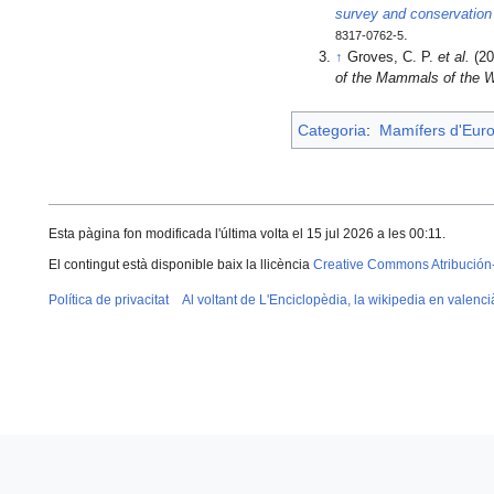
survey and conservation 
.
8317-0762-5
↑
Groves, C. P.
et al.
(20
of the Mammals of the W
Categoria
:
Mamífers d'Eur
Esta pàgina fon modificada l'última volta el 15 jul 2026 a les 00:11.
El contingut està disponible baix la llicència
Creative Commons Atribución
Política de privacitat
Al voltant de L'Enciclopèdia, la wikipedia en valenci