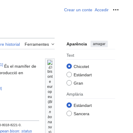
Crear un conte
Accedir
Ferrame
Aparència
amagar
re historial
Ferramentes
Text
1
]
És el mamífer de
Chicotet
bis
producció en
Estàndart
ont
e
Gran
eur
3
]
op
Amplària
eu
(
Bi
Estàndart
so
n
Sancera
bo
na
.
0-8018-8221-0
su
pean bison: status
s
)