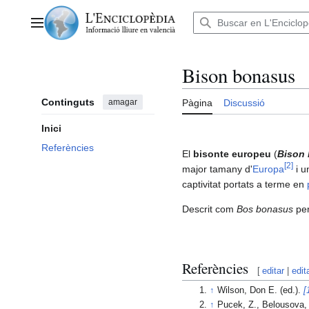
Anar
al
Menú principal
contingut
Bison bonasus
Continguts
amagar
Pàgina
Discussió
Inici
Referències
El
bisonte europeu
(
Bison
[
2
]
major tamany d'
Europa
i u
captivitat portats a terme en
Descrit com
Bos bonasus
pe
Referències
[
editar
|
edit
↑
Wilson, Don E. (ed.).
[
↑
Pucek, Z., Belousova, I