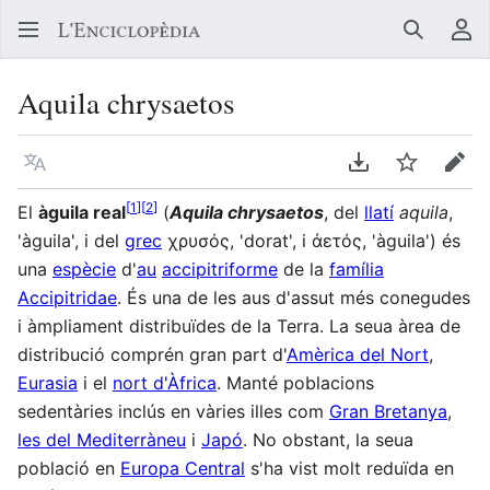
Buscar
Me
Aquila chrysaetos
Llegir en un atre idioma
Descarregar en
Vigilar
Edit
[
1
]
[
2
]
El
àguila real
(
Aquila chrysaetos
, del
llatí
aquila
,
'àguila', i del
grec
χρυσός
, 'dorat', i
ἀετός
, 'àguila') és
una
espècie
d'
au
accipitriforme
de la
família
Accipitridae
. És una de les aus d'assut més conegudes
i àmpliament distribuïdes de la Terra. La seua àrea de
distribució comprén gran part d'
Amèrica del Nort
,
Eurasia
i el
nort d'Àfrica
. Manté poblacions
sedentàries inclús en vàries illes com
Gran Bretanya
,
les del Mediterràneu
i
Japó
. No obstant, la seua
població en
Europa Central
s'ha vist molt reduïda en