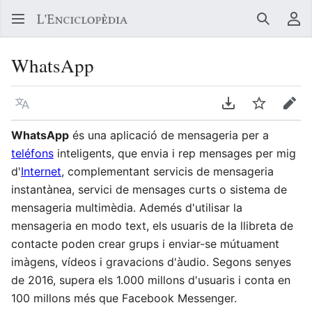
Buscar
Me
WhatsApp
Llegir en un atre idioma
Descarregar en
Vigilar
Edit
WhatsApp
és una aplicació de mensageria per a
teléfons
inteligents, que envia i rep mensages per mig
d'
Internet
, complementant servicis de mensageria
instantànea, servici de mensages curts o sistema de
mensageria multimèdia. Ademés d'utilisar la
mensageria en modo text, els usuaris de la llibreta de
contacte poden crear grups i enviar-se mútuament
imàgens, vídeos i gravacions d'àudio.​ Segons senyes
de 2016, supera els 1.000 millons d'usuaris i conta en
100 millons més que Facebook Messenger.