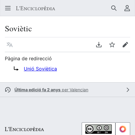
Buscar
Me
Soviètic
Llegir en un atre idioma
Descarregar en
Vigilar
Edit
Pàgina de redirecció
Redirigix a:
Unió Soviètica
Última edició fa 2 anys
per
Valencian