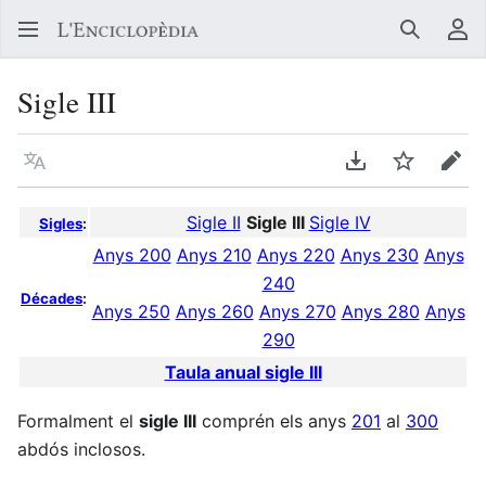
Buscar
Me
Sigle III
Llegir en un atre idioma
Descarregar en
Vigilar
Edit
Sigle II
Sigle III
Sigle IV
Sigles
:
Anys 200
Anys 210
Anys 220
Anys 230
Anys
240
Décades
:
Anys 250
Anys 260
Anys 270
Anys 280
Anys
290
Taula anual sigle III
Formalment el
sigle III
comprén els anys
201
al
300
abdós inclosos.