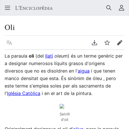
Buscar
Me
Oli
Llegir en un atre idioma
Descarregar en
Vigilar
Edit
La paraula
oli
(del
llatí
oleum
) és un terme genèric per
a designar numerosos líquits grasos d'origens
diversos que no es disoldren en l'
aigua
i que tenen
manco densitat que esta. És sinònim de óleu , pero
este terme s'emplea soles per als sacraments de
l'
Iglésia Catòlica
i en el art de la pintura.
Setrill
d'oli
Originalment designava al oli d'
oliva
, pero la paraula