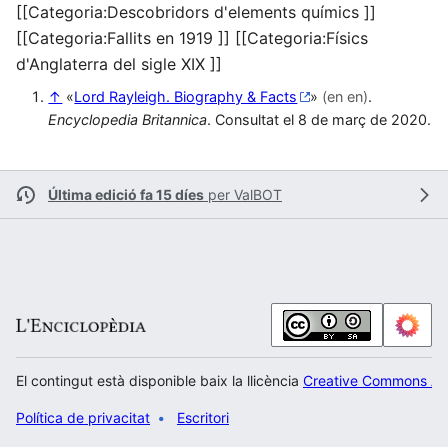
[[Categoria:Descobridors d'elements químics ]]
[[Categoria:Fallits en 1919 ]] [[Categoria:Físics
d'Anglaterra del sigle XIX ]]
↑
«
Lord Rayleigh. Biography & Facts
»
(en en)
.
Encyclopedia Britannica
. Consultat el 8 de març de 2020.
Última edició fa 15 díes
per
ValBOT
El contingut està disponible baix la llicència
Creative Commons Atr
Política de privacitat
Escritori