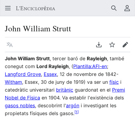
Buscar
Me
John William Strutt
Llegir en un atre idioma
Descarregar en
Vigilar
Edit
John William Strutt
, tercer baró de
Rayleigh
, també
conegut com
Lord Rayleigh
, (
Plantilla:AFI-en
;
Langford Grove
,
Essex
, 12 de novembre de 1842-
Witham
, Essex, 30 de juny de 1919) va ser un
físic
i
catedràtic universitari
britànic
guardonat en el
Premi
Nobel de Física
en 1904. Va establir l'existència dels
gasos nobles
, descobrint l'
argón
i investigant les
[
1
]
propietats físiques dels gasos.