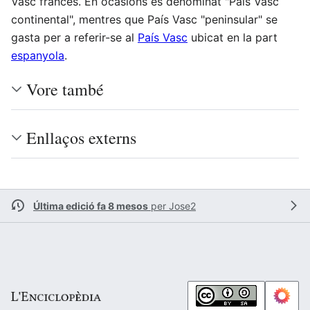
Vasc francés. En ocasions es denominat "País Vasc
continental", mentres que País Vasc "peninsular" se
gasta per a referir-se al
País Vasc
ubicat en la part
espanyola
.
Vore també
Enllaços externs
Última edició fa 8 mesos
per
Jose2