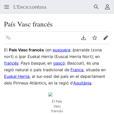
Buscar
Me
País Vasc francés
Llegir en un atre idioma
Descarregar en
Vigilar
Edit
El
País Vasc francés
(en
eusquera
:
Iparralde
(zona
nort) o
Ipar Euskal Herria
(Euscal Herria Nort); en
francés
:
Pays basque
; en
gascó
:
Bascoat
), és una
regió natural o país tradicional de
França
, situada en
Euskal Herria
, al sur-oest del país en el departament
dels Pirineus Atlàntics, en la regió d'
Aquitània
.
El País
Vasc
francés