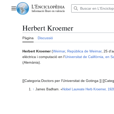
Anar
al
Menú principal
contingut
Herbert Kroemer
Pàgina
Discussió
Herbert Kroemer
(
Weimar
,
República de Weimar
, 25 d'
elèctrica i computació en l'
Universitat de Califòrnia, en 
(Alemània).
[[Categoria:Doctors per l'Universitat de Gotinga ]] [[Categ
↑
James Badham. «
Nobel Laureate Herb Kroemer, 192