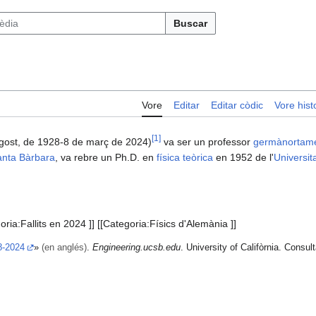
Buscar
Vore
Editar
Editar còdic
Vore histo
[
1
]
agost, de 1928-8 de març de 2024)
va ser un professor
germà
nortam
Santa Bàrbara
, va rebre un Ph.D. en
física teòrica
en 1952 de l'
Universit
oria:Fallits en 2024 ]] [[Categoria:Físics d'Alemània ]]
8-2024
»
(en anglés)
.
Engineering.ucsb.edu
. University of Califòrnia. Consul