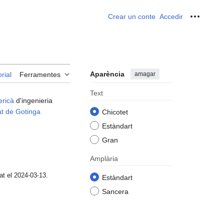
Crear un conte
Accedir
Ferrame
Aparència
amagar
rial
Ferramentes
Text
ericà
d'ingenieria
at de Gotinga
Chicotet
Estàndart
Gran
Amplària
tat el 2024-03-13.
Estàndart
Sancera