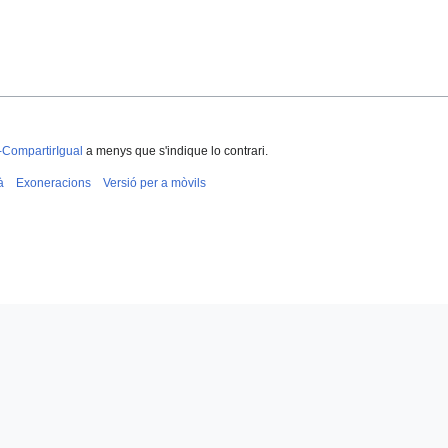
-CompartirIgual
a menys que s'indique lo contrari.
à
Exoneracions
Versió per a mòvils