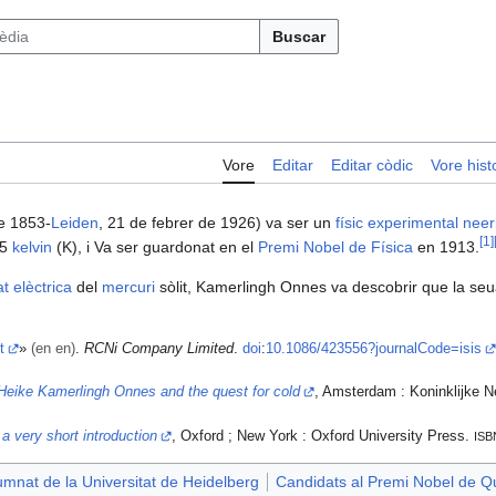
Buscar
Vore
Editar
Editar còdic
Vore histo
e 1853-
Leiden
, 21 de febrer de 1926) va ser un
físic experimental
neer
[
1
]
,5
kelvin
(K), i Va ser guardonat en el
Premi Nobel de Física
en 1913.
t elèctrica
del
mercuri
sòlit, Kamerlingh Onnes va descobrir que la seua
t
»
(en en)
.
RCNi Company Limited
.
doi
:
10.1086/423556?journalCode=isis
 Heike Kamerlingh Onnes and the quest for cold
, Amsterdam : Koninklijke 
 a very short introduction
, Oxford ; New York : Oxford University Press.
ISB
umnat de la Universitat de Heidelberg
Candidats al Premi Nobel de Q