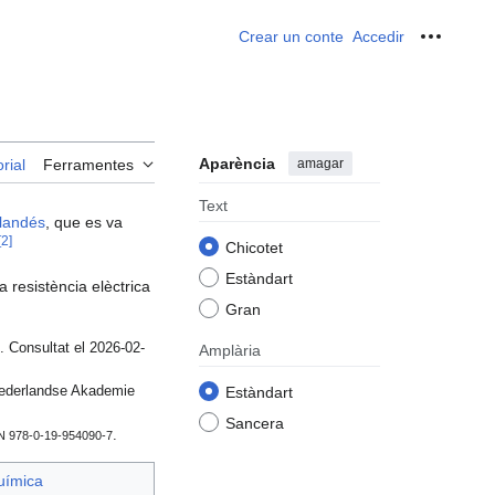
Crear un conte
Accedir
Ferrame
Aparència
amagar
rial
Ferramentes
Text
landés
, que es va
[
2
]
Chicotet
Estàndart
 resistència elèctrica
Gran
. Consultat el 2026-02-
Amplària
Estàndart
Nederlandse Akademie
Sancera
.
N 978-0-19-954090-7
uímica