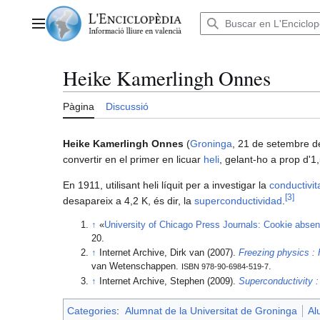
Anar
al
Menú principal
contingut
Heike Kamerlingh Onnes
Pàgina
Discussió
Heike Kamerlingh Onnes
(
Groninga
, 21 de setembre d
convertir en el primer en licuar
heli
, gelant-ho a prop d'1
En 1911, utilisant heli líquit per a investigar la
conductivita
[
3
]
desapareix a 4,2 K, és dir, la
superconductividad
.
↑
«
University of Chicago Press Journals: Cookie absen
20.
↑
Internet Archive, Dirk van (2007).
Freezing physics :
van Wetenschappen.
.
ISBN 978-90-6984-519-7
↑
Internet Archive, Stephen (2009).
Superconductivity :
Categories
:
Alumnat de la Universitat de Groninga
Al