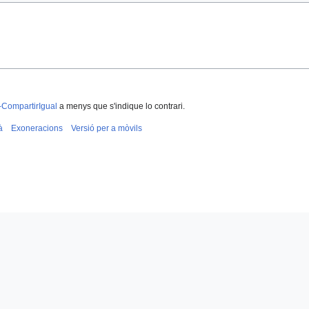
-CompartirIgual
a menys que s'indique lo contrari.
à
Exoneracions
Versió per a mòvils