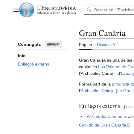
Anar
al
Menú principal
contingut
Gran Canària
Continguts
amagar
Pàgina
Discussió
Inici
Gran Canària
és una de les p
Enllaços externs
capital és
Las Palmas de Gr
l'Archipèlec Canari i d'
Espan
Forma part de la
província 
l'
Archipèlec Chinijo
(
La Graci
Enllaços externs
[
edit
Wikimedia Commons
alb
Cabildo de Gran Canària