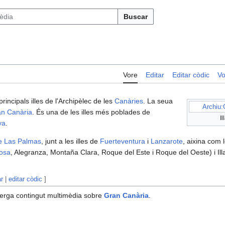
Buscar
Vore
Editar
Editar còdic
Vo
rincipals illes de l'Archipèlec de les
Canàries
. La seua
Archiu:
an Canària
. És una de les illes més poblades de
I
ya
.
de Las Palmas
, junt a les illes de
Fuerteventura
i
Lanzarote
, aixina com 
osa
, Alegranza, Montaña Clara, Roque del Este i Roque del Oeste) i Ill
ar
|
editar còdic
]
erga contingut multimèdia sobre
Gran Canària
.