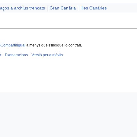
aços a archius trencats
Gran Canària
Illes Canàries
-CompartirIgual
a menys que s'indique lo contrari.
à
Exoneracions
Versió per a mòvils