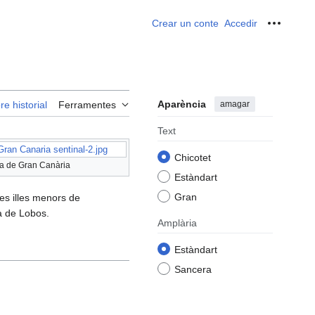
Crear un conte
Accedir
Ferrame
Aparència
amagar
re historial
Ferramentes
Text
Gran Canaria sentinal-2.jpg
Chicotet
lla de Gran Canària
Estàndart
Gran
les illes menors de
a de Lobos.
Amplària
Estàndart
Sancera