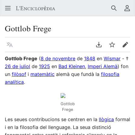
Buscar
Me
Gottlob Frege
Llegir en un atre idioma
Descarregar en
Vigilar
Edit
Gottlob Frege
(
8 de novembre
de
1848
en
Wismar
- †
26 de juliol
de
1925
en
Bad Kleinen
,
Imperi Alemà
) fon
un
filòsof
i
matemàtic
alemà que fundà la
filosofia
analítica
.
Gottlob
Frege
Les seues contribucions se centren en la
llògica
formal
i en la filosofia del llenguage. La seua distinció
fonamental entre sentit i referència s'inscriu en la