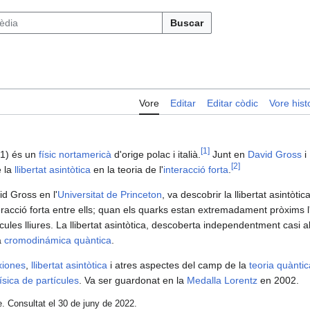
Buscar
Vore
Editar
Editar còdic
Vore histo
[
1
]
51) és un
físic
nortamericà
d'orige polac i italià.
Junt en
David Gross
i
[
2
]
e la
llibertat asintòtica
en la teoria de l'
interacció forta
.
id Gross en l'
Universitat de Princeton
, va descobrir la llibertat asintòti
acció forta entre ells; quan els quarks estan extremadament pròxims l'
cules lliures. La llibertat asintòtica, descoberta independentment casi 
a
cromodinámica quàntica
.
xiones
,
llibertat asintòtica
i atres aspectes del camp de la
teoria quàntic
física de partícules
. Va ser guardonat en la
Medalla Lorentz
en 2002.
e. Consultat el 30 de juny de 2022.