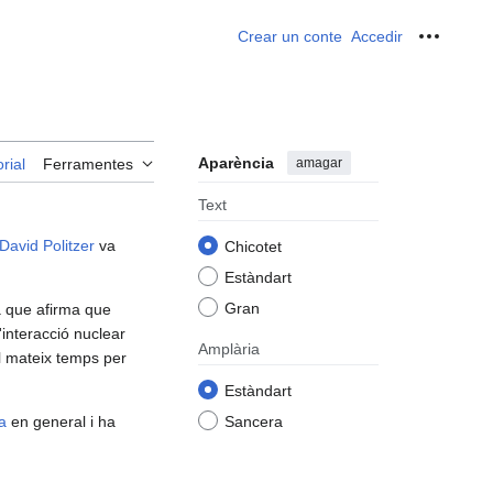
Crear un conte
Accedir
Ferrame
Aparència
amagar
rial
Ferramentes
Text
David Politzer
va
Chicotet
Estàndart
Gran
ca que afirma que
interacció nuclear
Amplària
al mateix temps per
Estàndart
a
en general i ha
Sancera