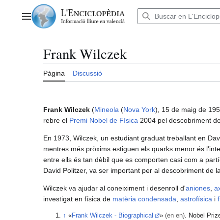
Anar
al
Menú principal
contingut
Frank Wilczek
Pàgina
Discussió
Frank Wilczek
(
Mineola
(
Nova York
), 15 de maig de 19
rebre el
Premi Nobel de Física
2004 pel descobriment d
En 1973, Wilczek, un estudiant graduat treballant en Dav
mentres més pròxims estiguen els quarks menor és l'inter
entre ells és tan dèbil que es comporten casi com a partí
David Politzer, va ser important per al descobriment de l
Wilczek va ajudar al coneiximent i desenroll d'
aniones
,
a
investigat en física de
matèria condensada
,
astrofísica
i
↑
«
Frank Wilczek - Biographical
»
(en en)
. Nobel Priz