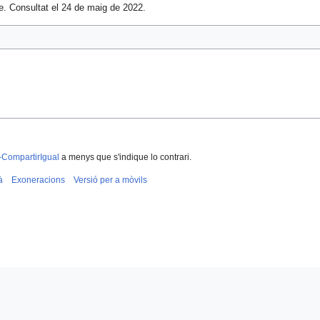
e. Consultat el 24 de maig de 2022.
-CompartirIgual
a menys que s'indique lo contrari.
à
Exoneracions
Versió per a mòvils