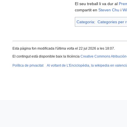
El seu treball li va dur al
Prem
compartit en
Steven Chu
i
Wi
Categoria
:
Categories per r
Esta pàgina fon modificada l'última volta el 22 jul 2026 a les 18:07.
El contingut està disponible baix la llicència
Creative Commons Atribución
Política de privacitat
Al voltant de L'Enciclopèdia, la wikipedia en valenci