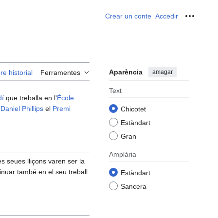
Crear un conte
Accedir
Ferrame
Aparència
amagar
re historial
Ferramentes
Text
dí
que treballa en l'
École
Daniel Phillips
el
Premi
Chicotet
Estàndart
Gran
Amplària
es seues lliçons varen ser la
inuar també en el seu treball
Estàndart
Sancera