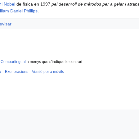
i Nobel
de física en 1997
pel desenroll de métodos per a gelar i atrap
lliam Daniel Phillips
.
evisar
-CompartirIgual
a menys que s'indique lo contrari.
à
Exoneracions
Versió per a mòvils