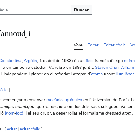
Buscar
annoudji
Vore
Editar
Editar còdic
Vo
Constantina
,
Argèlia
, 1 d'abril de 1933) és un
físic
francés d'orige
sefar
s
, a on també va estudiar. Va rebre en 1997 junt a
Steven Chu
i
William 
l independent i pioner en el refredat i atrapat d'
àtoms
usant
llum
làser
.
còdic
]
a escomençar a ensenyar
mecànica quàntica
en l'Universitat de París. L
anique quantique
, que va escriure en dos dels seus colegues. Va cont
ció
àtom
-
fotó
, i el seu grup va desenrollar el formalisme
dressed atom
.
a
[
editar
|
editar còdic
]