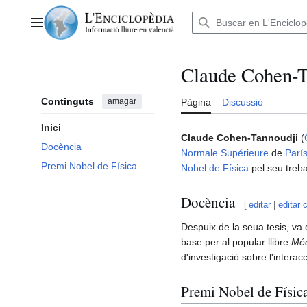
Anar
al
Menú principal
contingut
Claude Cohen-T
Continguts
amagar
Pàgina
Discussió
Inici
Claude Cohen-Tannoudji
(
Docència
Normale Supérieure
de
Parí
Premi Nobel de Física
Nobel de Física
pel seu trebal
Docència
[
editar
|
editar 
Despuix de la seua tesis, v
base per al popular llibre
Méc
d'investigació sobre l'interac
Premi Nobel de Físic