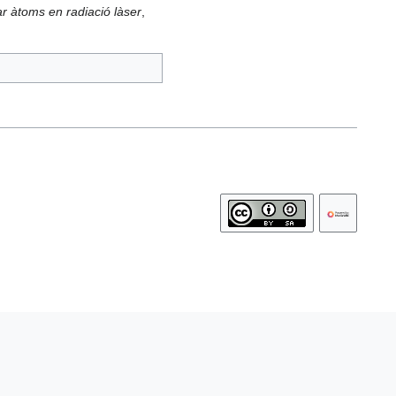
ar àtoms en radiació làser
,