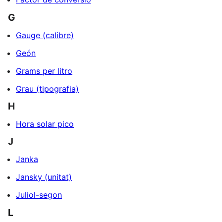
G
Gauge (calibre)
Geón
Grams per litro
Grau (tipografia)
H
Hora solar pico
J
Janka
Jansky (unitat)
Juliol-segon
L