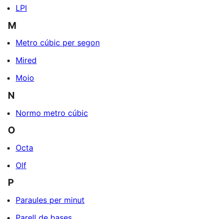
LPI
M
Metro cúbic per segon
Mired
Moio
N
Normo metro cúbic
O
Octa
Olf
P
Paraules per minut
Parell de bases