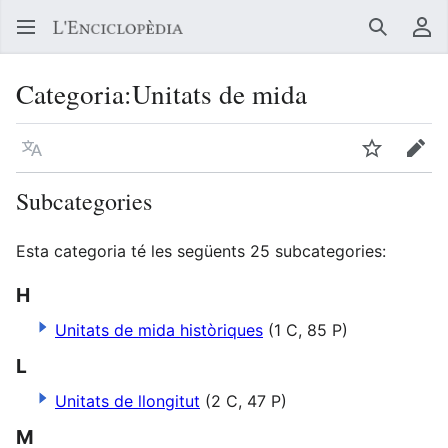
Buscar
Me
Categoria
:
Unitats de mida
Llegir en un atre idioma
Vigilar
Edit
Subcategories
Esta categoria té les següents 25 subcategories:
H
Unitats de mida històriques
(1 C, 85 P)
L
Unitats de llongitut
(2 C, 47 P)
M