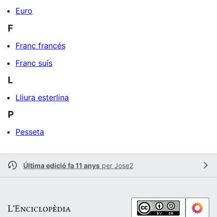
Euro
F
Franc francés
Franc suís
L
Lliura esterlina
P
Pesseta
Última edició fa 11 anys
per
Jose2