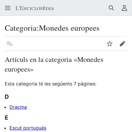
Buscar
Me
Categoria
:
Monedes europees
Llegir en un atre idioma
Vigilar
Edit
Artículs en la categoria «Monedes
europees»
Esta categoria té les següents 7 pàgines:
D
Dracma
E
Escut portugués