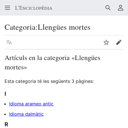
Buscar
Me
Categoria
:
Llengües mortes
Llegir en un atre idioma
Vigilar
Edit
Artículs en la categoria «Llengües
mortes»
Esta categoria té les següents 3 pàgines:
I
Idioma arameo antic
Idioma dalmàtic
R