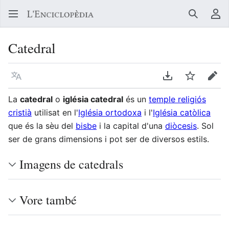
Buscar
Me
Catedral
Llegir en un atre idioma
Descarregar en
Vigilar
Edit
La
catedral
o
iglésia catedral
és un
temple religiós
cristià
utilisat en l'
Iglésia ortodoxa
i l'
Iglésia catòlica
que és la sèu del
bisbe
i la capital d'una
diòcesis
. Sol
ser de grans dimensions i pot ser de diversos estils.
Imagens de catedrals
Vore també