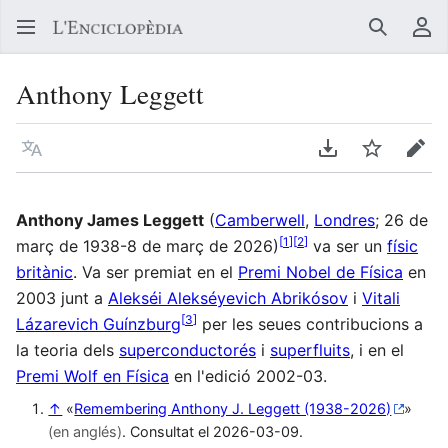
Buscar
Me
Anthony Leggett
Llegir en un atre idioma
Descarregar en
Vigilar
Edit
Anthony James Leggett
(
Camberwell
,
Londres
; 26 de
[
1
]
[
2
]
març de 1938-8 de març de 2026)
va ser un
físic
britànic
. Va ser premiat en el
Premi Nobel de Física
en
2003 junt a
Alekséi Alekséyevich Abrikósov
i
Vitali
[
3
]
Lázarevich Guínzburg
per les seues contribucions a
la teoria dels
superconductorés
i
superfluits
, i en el
Premi Wolf en Física
en l'edició 2002-03.
↑
«
Remembering Anthony J. Leggett (1938-2026)
»
(en anglés)
. Consultat el 2026-03-09.