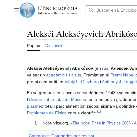
Anar
al
Menú principal
contingut
Alekséi Alekséyevich Abrikós
Pàgina
Discussió
Alekséi Alekséyevich Abrikósov
(en
rus
:
Алексе́й Ал
va ser un
acadèmic
físic
rus
. Premiat en el
Premi Nobel d
premi compartit en
Vitaly L. Ginzburg
i
Anthony J. Legget
Es va graduar en l'escola secundària en 1943 i va contin
l'
Universitat Estatal de Moscou
, en a on es va graduar e
plasmes
total i parcialment ionizados; aixina va obtindre
[
1
]
Problemes de Física
com a científic.
↑
Nobelprize.org. «
The Nobel Prize in Physics 2003 - 
Categoria
:
Categories per revisar