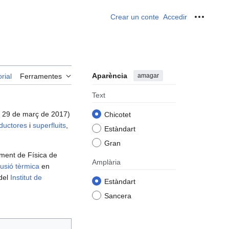
Crear un conte
Accedir
Ferrame
Aparència
amagar
rial
Ferramentes
Text
; 29 de març de 2017)
Chicotet
nductores
i
superfluits
,
Estàndart
Gran
ament de Física de
Amplària
fusió tèrmica
en
 del
Institut de
Estàndart
Sancera