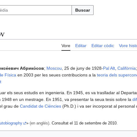
Buscar
ov
Vore
Editar
Editar còdic
Vore histo
ексе́евич Абрико́сов
;
Moscou
, 25 de juny de 1928-
Pal Alt
,
Califòrnia
e Física
en 2003 per les seues contribucions a la
teoria dels superco
t
uar els seus estudis en ingenieria. En 1945, es va traslladar al Depart
n 1948 en un mestrage. En 1951, va presentar la seua tesis sobre la
di
 el grau de
Candidat de Ciències
(Ph.D.) i va ser incorporat al personal
Autobiography
»
(en anglés)
. Consultat el 11 de setembre de 2010.