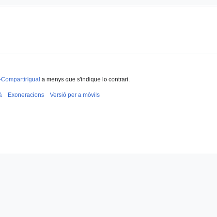
-CompartirIgual
a menys que s'indique lo contrari.
à
Exoneracions
Versió per a mòvils