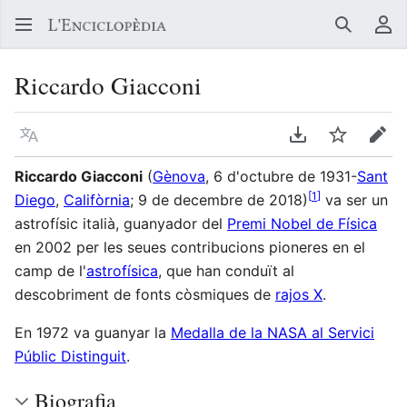
Buscar
Me
Riccardo Giacconi
Llegir en un atre idioma
Descarregar en
Vigilar
Edit
Riccardo Giacconi
(
Gènova
, 6 d'octubre de 1931-
Sant
[
1
]
Diego
,
Califòrnia
; 9 de decembre de 2018)
va ser un
astrofísic italià, guanyador del
Premi Nobel de Física
en 2002 per les seues contribucions pioneres en el
camp de l'
astrofísica
, que han conduït al
descobriment de fonts còsmiques de
rajos X
.
En 1972 va guanyar la
Medalla de la NASA al Servici
Públic Distinguit
.
Biografia