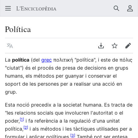
Buscar
Me
Política
Llegir en un atre idioma
Descarregar en
Vigilar
Edit
La
política
(del
grec
πολιτική "política", i este de πόλις
"ciutat") és el procés de presa de decisions en grups
humans, els métodos per guanyar i conservar el
soport de les persones per a realisar una acció en
grup.
Esta noció precedix a la societat humana. Es tracta de
"les relacions socials que involucren l'autoritat o el
[
1
]
poder,
i fa referència a la regulació d'una unitat
[
2
]
política,
i als métodos i les tàctiques utilisades per a
[
3
]
formular i aplicar polítiques.
També pot ser entesa