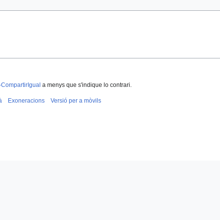
-CompartirIgual
a menys que s'indique lo contrari.
à
Exoneracions
Versió per a mòvils