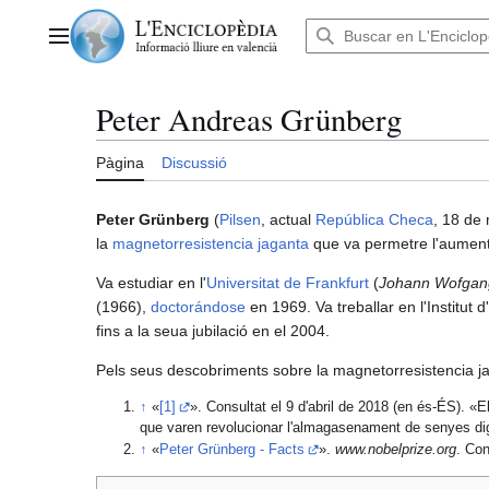
Anar
al
Menú principal
contingut
Peter Andreas Grünberg
Pàgina
Discussió
Peter Grünberg
(
Pilsen
, actual
República Checa
, 18 de
la
magnetorresistencia jaganta
que va permetre l'aumen
Va estudiar en l'
Universitat de Frankfurt
(
Johann Wofgang
(1966),
doctorándose
en 1969. Va treballar en l'Institut 
fins a la seua jubilació en el 2004.
Pels seus descobriments sobre la magnetorresistencia ja
↑
«
[1]
». Consultat el 9 d'abril de 2018 (en és-ÉS). «E
que varen revolucionar l'almagasenament de senyes digit
↑
«
Peter Grünberg - Facts
».
www.nobelprize.org
. Con