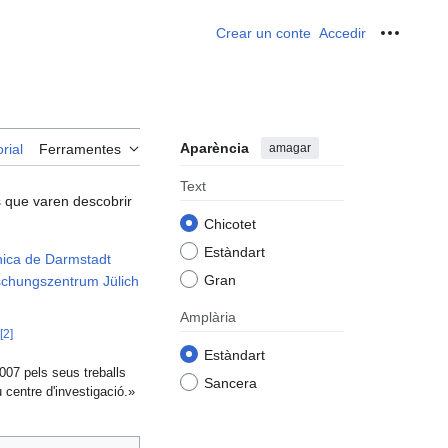
Crear un conte
Accedir
Ferrame
Aparència
amagar
rial
Ferramentes
Text
s que varen descobrir
Chicotet
Estàndart
nica de Darmstadt
Gran
chungszentrum Jülich
Amplària
[
2
]
Estàndart
2007 pels seus treballs
Sancera
 centre d'investigació.»