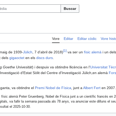
Buscar
Vore
Editar
Editar còdic
Vore histo
[
1
]
 maig de 1939-
Jülich
, 7 d'abril de 2018)
va ser un
físic
alemà
i un del
t dels
gigaoctet
en els
discs durs
.
 Goethe Univesität
) i despuix va obtindre llicència en l'
Universitat Tèc
d'Investigació d'Estat Sòlit del Centre d'Investigació Júlich,en alemà
Fors
ganta, va obtindre el
Premi Nobel de Física
, junt a
Albert Fert
en 2007.
l físic alemà Peter Gruenberg, Nobel de Física junt a un científic francés en 
als, va fallir la semana passada als 78 anys, va anunciar este dilluns el seu
sultat el 2025-10-30.