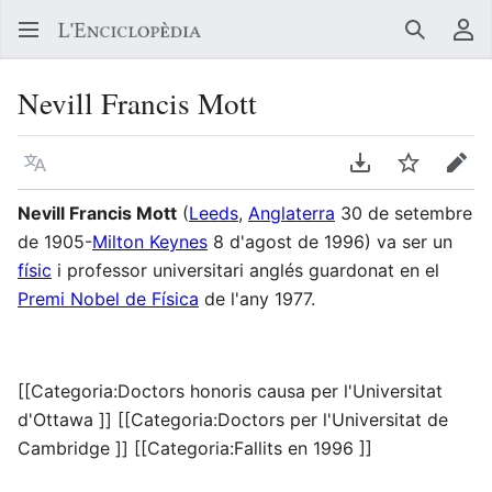
Buscar
Me
Nevill Francis Mott
Llegir en un atre idioma
Descarregar en
Vigilar
Edit
Nevill Francis Mott
(
Leeds
,
Anglaterra
30 de setembre
de 1905-
Milton Keynes
8 d'agost de 1996) va ser un
físic
i professor universitari anglés guardonat en el
Premi Nobel de Física
de l'any 1977.
[[Categoria:Doctors honoris causa per l'Universitat
d'Ottawa ]] [[Categoria:Doctors per l'Universitat de
Cambridge ]] [[Categoria:Fallits en 1996 ]]