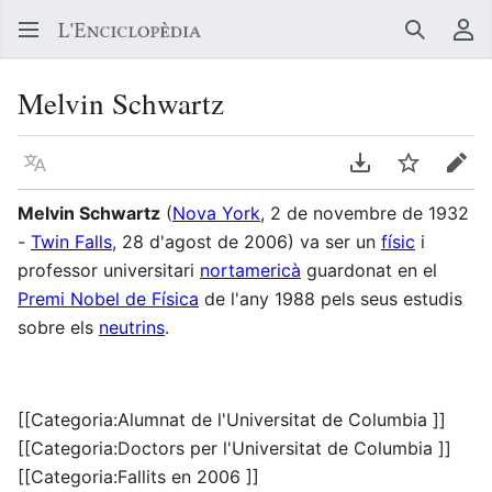
Buscar
Me
Melvin Schwartz
Llegir en un atre idioma
Descarregar en
Vigilar
Edit
Melvin Schwartz
(
Nova York
, 2 de novembre de 1932
-
Twin Falls
, 28 d'agost de 2006) va ser un
físic
i
professor universitari
nortamericà
guardonat en el
Premi Nobel de Física
de l'any 1988 pels seus estudis
sobre els
neutrins
.
[[Categoria:Alumnat de l'Universitat de Columbia ]]
[[Categoria:Doctors per l'Universitat de Columbia ]]
[[Categoria:Fallits en 2006 ]]