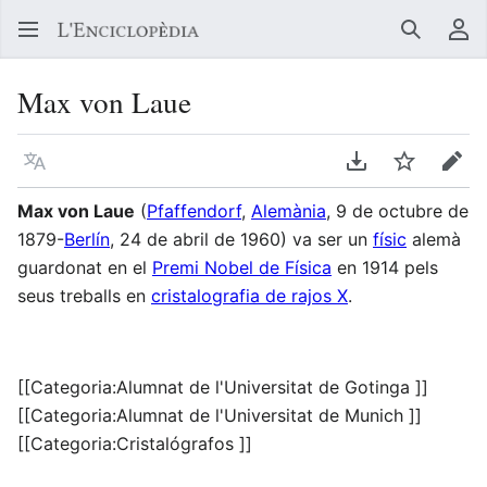
Buscar
Me
Max von Laue
Llegir en un atre idioma
Descarregar en
Vigilar
Edit
Max von Laue
(
Pfaffendorf
,
Alemània
, 9 de octubre de
1879-
Berlín
, 24 de abril de 1960) va ser un
físic
alemà
guardonat en el
Premi Nobel de Física
en 1914 pels
seus treballs en
cristalografia de rajos X
.
[[Categoria:Alumnat de l'Universitat de Gotinga ]]
[[Categoria:Alumnat de l'Universitat de Munich ]]
[[Categoria:Cristalógrafos ]]