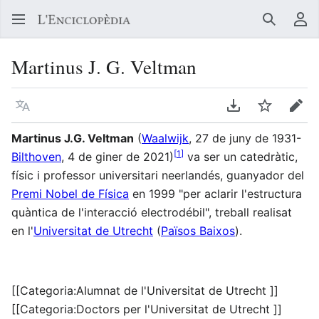
Buscar
Me
Martinus J. G. Veltman
Llegir en un atre idioma
Descarregar en
Vigilar
Edit
Martinus J.G. Veltman
(
Waalwijk
, 27 de juny de 1931-
[
1
]
Bilthoven
, 4 de giner de 2021)
va ser un catedràtic,
físic i professor universitari neerlandés, guanyador del
Premi Nobel de Física
en 1999 "per aclarir l'estructura
quàntica de l'interacció electrodébil", treball realisat
en l'
Universitat de Utrecht
(
Països Baixos
).
[[Categoria:Alumnat de l'Universitat de Utrecht ]]
[[Categoria:Doctors per l'Universitat de Utrecht ]]