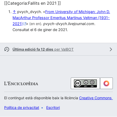
[[Categoria:Fallits en 2021 ]]
↑
pvych_dvych. «
From University of Michigan: John D.
MacArthur Professor Emeritus Martinus Veltman (1931-
2021)
»
(en en)
.
pvych-dvych.livejournal.com
.
Consultat el 6 de giner de 2021.
Última edició fa 12 díes
per
ValBOT
El contingut està disponible baix la llicència
Creative Commons Atr
Política de privacitat
Escritori