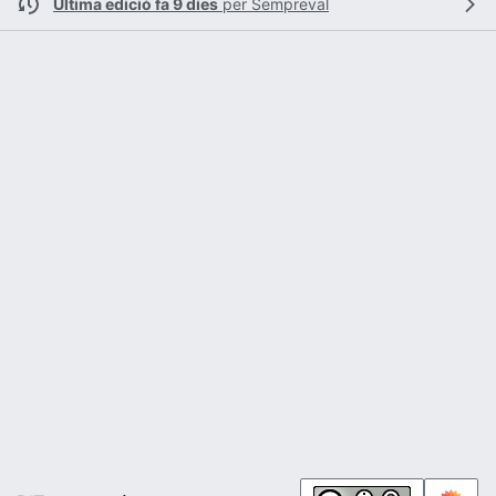
Última edició fa 9 díes
per
Sempreval