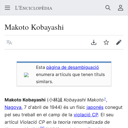
Buscar
Me
Makoto Kobayashi
Llegir en un atre idioma
Descarregar en
Vigilar
Edit
Esta
pàgina de desambiguació
enumera artículs que tenen títuls
similars.
Makoto Kobayashi
(
小林誠
Kobayashi Makoto
,
?
Nagoya
, 7 d'abril de 1944)
és un físic
japonés
conegut
pel seu treball en el camp de la
violació CP
. El seu
artícul
Violació CP en la teoria renormalizada de