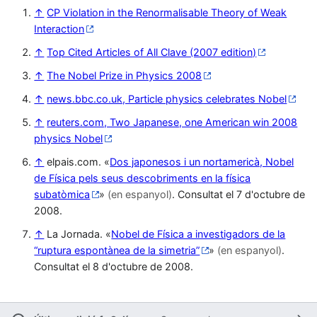
↑
CP Violation in the Renormalisable Theory of Weak
Interaction
↑
Top Cited Articles of All Clave (2007 edition)
↑
The Nobel Prize in Physics 2008
↑
news.bbc.co.uk, Particle physics celebrates Nobel
↑
reuters.com, Two Japanese, one American win 2008
physics Nobel
↑
elpais.com. «
Dos japonesos i un nortamericà, Nobel
de Física pels seus descobriments en la física
subatòmica
»
(en espanyol)
. Consultat el 7 d'octubre de
2008.
↑
La Jornada. «
Nobel de Física a investigadors de la
“ruptura espontànea de la simetria”
»
(en espanyol)
.
Consultat el 8 d'octubre de 2008.