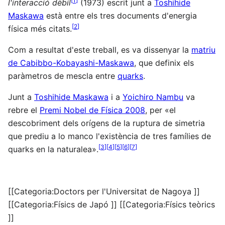
[
1
]
l'interacció dèbil
(1973) escrit junt a
Toshihide
Maskawa
està entre els tres documents d'energia
[
2
]
física més citats.
Com a resultat d'este treball, es va dissenyar la
matriu
de Cabibbo-Kobayashi-Maskawa
, que definix els
paràmetros de mescla entre
quarks
.
Junt a
Toshihide Maskawa
i a
Yoichiro Nambu
va
rebre el
Premi Nobel de Física 2008
, per «el
descobriment dels orígens de la ruptura de simetria
que prediu a lo manco l'existència de tres famílies de
[
3
]
[
4
]
[
5
]
[
6
]
[
7
]
quarks en la naturalea».
[[Categoria:Doctors per l'Universitat de Nagoya ]]
[[Categoria:Físics de Japó ]] [[Categoria:Físics teòrics
]]