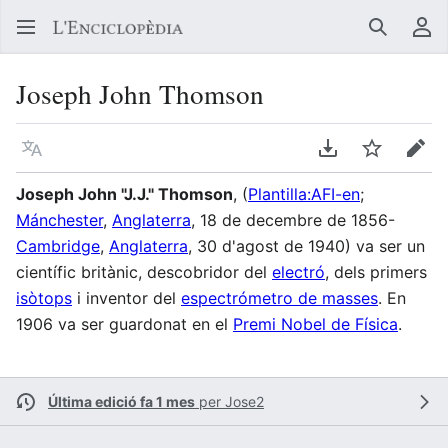
Buscar
Me
Joseph John Thomson
Llegir en un atre idioma
Descarregar en
Vigilar
Edit
Joseph John "J.J." Thomson
, (
Plantilla:AFI-en
;
Mánchester
,
Anglaterra
, 18 de decembre de 1856-
Cambridge
,
Anglaterra
, 30 d'agost de 1940) va ser un
científic britànic, descobridor del
electró
, dels primers
isòtops
i inventor del
espectrómetro de masses
. En
1906 va ser guardonat en el
Premi Nobel de Física
.
Última edició fa 1 mes
per
Jose2