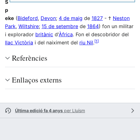
S
p
eke
(
Bideford
,
Devon
;
4 de maig
de
1827
- †
Neston
Park
,
Wiltshire
;
15 de setembre
de
1864
) fon un militar
i explorador
britànic
d'
Àfrica
. Fon el descobridor del
[
1
]
llac Victòria
i del naiximent del
riu Nil
.
Referències
Enllaços externs
Última edició fa 4 anys
per
Lluísm