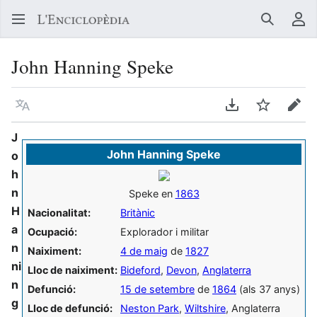
Buscar
Me
John Hanning Speke
Llegir en un atre idioma
Descarregar en
Vigilar
Edit
J
John Hanning Speke
o
h
n
Speke en
1863
H
Nacionalitat:
Britànic
a
Ocupació:
Explorador i militar
n
Naiximent:
4 de maig
de
1827
ni
Lloc de naiximent:
Bideford
,
Devon
,
Anglaterra
n
Defunció:
15 de setembre
de
1864
(als 37 anys)
g
Lloc de defunció:
Neston Park
,
Wiltshire
, Anglaterra