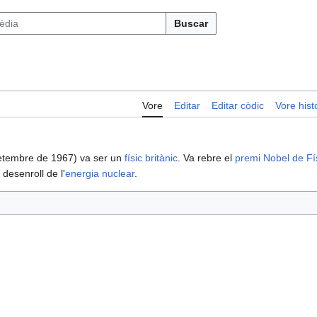
Buscar
Vore
Editar
Editar còdic
Vore histo
etembre de 1967) va ser un
físic
britànic
. Va rebre el
premi Nobel de Fí
 desenroll de l'
energia nuclear
.