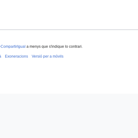
-CompartirIgual
a menys que s'indique lo contrari.
à
Exoneracions
Versió per a mòvils