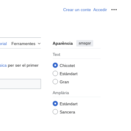
Crear un conte
Accedir
Ferrame
Aparència
amagar
rial
Ferramentes
Text
sica
per ser el primer
Chicotet
Estàndart
Gran
Amplària
Estàndart
Sancera