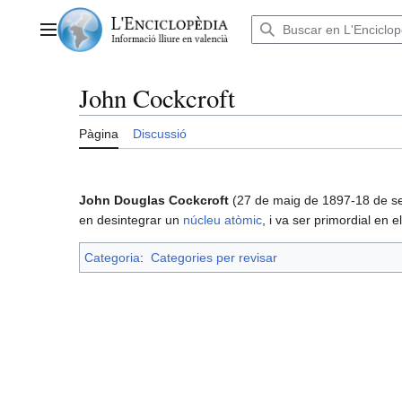
Anar
al
Menú principal
contingut
John Cockcroft
Pàgina
Discussió
John Douglas Cockcroft
(27 de maig de 1897-18 de s
en desintegrar un
núcleu atòmic
, i va ser primordial en el
Categoria
:
Categories per revisar