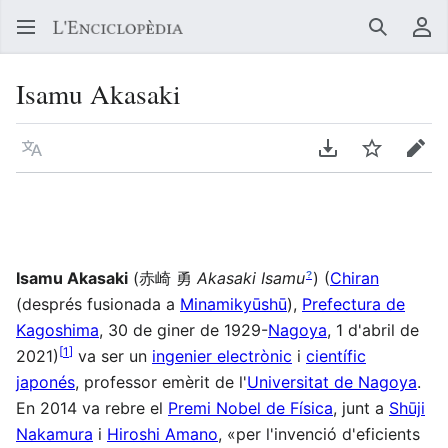
Buscar
Me
Isamu Akasaki
Llegir en un atre idioma
Descarregar en
Vigilar
Edit
Isamu Akasaki
(
赤崎 勇
Akasaki Isamu
)
(
Chiran
?
(després fusionada a
Minamikyūshū
),
Prefectura de
Kagoshima
, 30 de giner de 1929-
Nagoya
, 1 d'abril de
[
1
]
2021)
va ser un
ingenier electrònic
i
científic
japonés
, professor emèrit de l'
Universitat de Nagoya
.
En 2014 va rebre el
Premi Nobel de Física
, junt a
Shūji
Nakamura
i
Hiroshi Amano
, «per l'invenció d'eficients