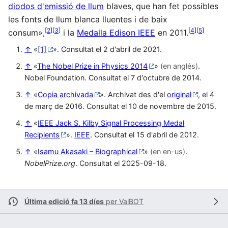
diodos d'emissió de llum
blaves, que han fet possibles
les fonts de llum blanca lluentes i de baix
[
2
]
[
3
]
[
4
]
[
5
]
consum»,
i la
Medalla Edison IEEE
en 2011.
↑
«
[1]
». Consultat el 2 d'abril de 2021.
↑
«
The Nobel Prize in Physics 2014
»
(en anglés)
.
Nobel Foundation. Consultat el 7 d'octubre de 2014.
↑
«
Copia archivada
». Archivat des d'el
original
, el 4
de març de 2016. Consultat el 10 de novembre de 2015.
↑
«
IEEE Jack S. Kilby Signal Processing Medal
Recipients
».
IEEE
. Consultat el 15 d'abril de 2012.
↑
«
Isamu Akasaki – Biographical
»
(en en-us)
.
NobelPrize.org
. Consultat el 2025-09-18.
Última edició fa 13 díes
per
ValBOT