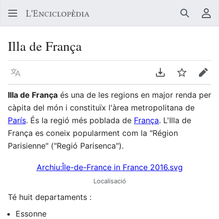
Buscar
Me
Illa de França
Llegir en un atre idioma
Descarregar en
Vigilar
Edit
Illa de França
és una de les regions en major renda per
càpita del món i constituïx l'àrea metropolitana de
París
. És la regió més poblada de
França
. L'Illa de
França es coneix popularment com la "Région
Parisienne" ("Regió Parisenca").
Archiu:Île-de-France in France 2016.svg
Localisació
Té huit departaments :
Essonne