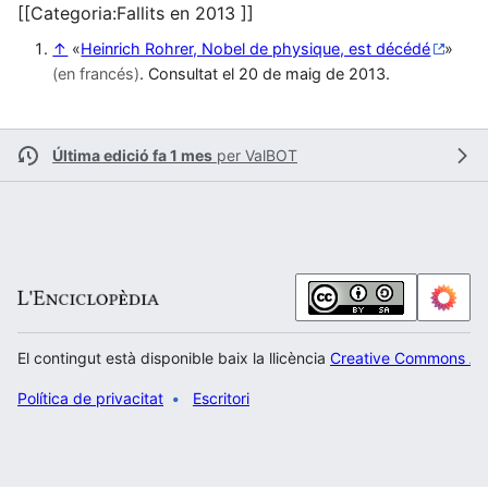
[[Categoria:Fallits en 2013 ]]
↑
«
Heinrich Rohrer, Nobel de physique, est décédé
»
(en francés)
. Consultat el 20 de maig de 2013.
Última edició fa 1 mes
per
ValBOT
El contingut està disponible baix la llicència
Creative Commons Atr
Política de privacitat
Escritori