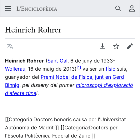
Buscar
Me
Heinrich Rohrer
Llegir en un atre idioma
Descarregar en
Vigilar
Edit
Heinrich Rohrer
(
Sant Gal
, 6 de juny de 1933-
[
1
]
Wollerau
, 16 de maig de 2013)
va ser un
físic
suís,
guanyador del
Premi Nobel de Física, junt en
Gerd
Binnig
,
pel disseny del primer
microscopi d'exploració
d'efecte túne
l
.
[[Categoria:Doctors honoris causa per l'Universitat
Autònoma de Madrit ]] [[Categoria:Doctors per
l'Escola Politècnica Federal de Zuric ]]